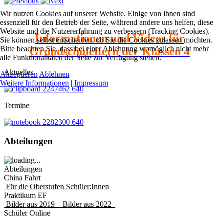
Wir nutzen Cookies auf unserer Website. Einige von ihnen sind
essenziell für den Betrieb der Seite, während andere uns helfen, diese
Website und die Nutzererfahrung zu verbessern (Tracking Cookies).
Informationen und Videos für
Sie können selbst entscheiden, ob Sie die Cookies zulassen möchten.
Bitte beachten Sie, dass bei einer Ablehnung womöglich nicht mehr
Grundschuleltern der Klassen 4
alle Funktionalitäten der Seite zur Verfügung stehen.
Aktuelles
Akzeptieren
Ablehnen
Weitere Informationen
|
Impressum
Termine
Abteilungen
Abteilungen
China Fahrt
Für die Oberstufen Schüler:Innen
Praktikum EF
Bilder aus 2019 Bilder aus 2022
Schüler Online