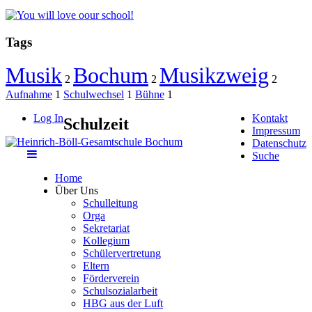
Tags
Musik
Bochum
Musikzweig
2
2
2
Aufnahme
1
Schulwechsel
1
Bühne
1
Log In
Kontakt
Schulzeit
Impressum
Datenschutz
Suche
Home
Über Uns
Schulleitung
Orga
Sekretariat
Kollegium
Schülervertretung
Eltern
Förderverein
Schulsozialarbeit
HBG aus der Luft