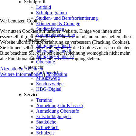
Schulprofil
Leitbild
Schulprogramm
Studien- und Berufsorientierung
Wir benutzen Cookies
Erinnerung & Courage
Studienfahrten
Wir nutzen Cookies auf unserer Website. Einige von ihnen sind
Kooperationspartner
essenziell für den Betrieb der Seite, während andere uns helfen, diese
Abteilungen
Website und die Nutzererfahrung zu verbessern (Tracking Cookies).
Jahrgänge 5 und 6
Sie können selbst entscheiden, ob Sie die Cookies zulassen möchten.
Jahrgänge 7 und 8
Bitte beachten Sie, dass bei einer Ablehnung womöglich nicht mehr
Jahrgänge 9 und 10
alle Funktionalitäten der Seite zur Verfügung stehen.
Oberstufe
Unterricht
Akzeptieren
Ablehnen
Fachbereiche
Weitere Informationen
|
Impressum
Musikzweig
Sonderzweige
HBG-Digital
Service
Termine
Anmeldung für Klasse 5
Anmeldung Oberstufe
Entschuldigungen
Stattküche
Schließfach
Schulzeit