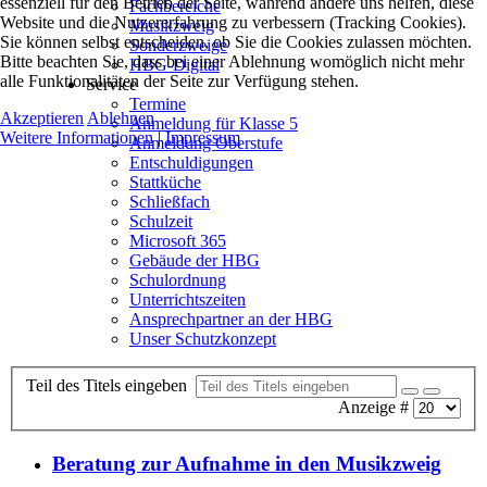
essenziell für den Betrieb der Seite, während andere uns helfen, diese
Fachbereiche
Website und die Nutzererfahrung zu verbessern (Tracking Cookies).
Musikzweig
Sie können selbst entscheiden, ob Sie die Cookies zulassen möchten.
Sonderzweige
Bitte beachten Sie, dass bei einer Ablehnung womöglich nicht mehr
HBG-Digital
alle Funktionalitäten der Seite zur Verfügung stehen.
Service
Termine
Akzeptieren
Ablehnen
Anmeldung für Klasse 5
Weitere Informationen
|
Impressum
Anmeldung Oberstufe
Entschuldigungen
Stattküche
Schließfach
Schulzeit
Microsoft 365
Gebäude der HBG
Schulordnung
Unterrichtszeiten
Ansprechpartner an der HBG
Unser Schutzkonzept
Teil des Titels eingeben
Anzeige #
Beratung zur Aufnahme in den Musikzweig